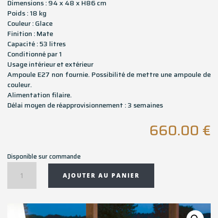
Dimensions : 94 x 48 x H86 cm
Poids : 18 kg
Couleur : Glace
Finition : Mate
Capacité : 53 litres
Conditionné par 1
Usage intérieur et extérieur
Ampoule E27 non fournie. Possibilité de mettre une ampoule de
couleur.
Alimentation filaire.
Délai moyen de réapprovisionnement : 3 semaines
660.00
€
Disponible sur commande
quantité
AJOUTER AU PANIER
de
Bar
Ice
-