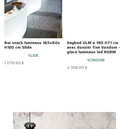
Bar snack lumineux 165x60x
Daybed ULM ø 180 H71 cm
H100 cm Slide
avec dossier fixe Vondom –
glace lumineux led RGBW
SLIDE
VONDOM
1 078.80
€
4 308.00
€