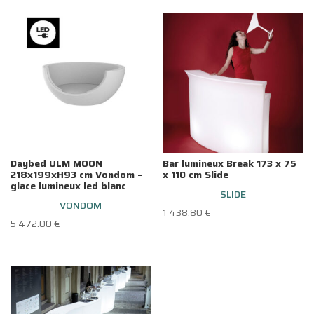
Daybed ULM MOON
Bar lumineux Break 173 x 75
218x199xH93 cm Vondom –
x 110 cm Slide
glace lumineux led blanc
SLIDE
VONDOM
1 438.80
€
5 472.00
€