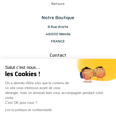
Retours
Notre Boutique
6 Rue droite
48000 Mende
FRANCE
Contact
info@les-selections-sandp.fr
Salut c'est nous...
07 88 50 83 25
les Cookies !
On a attendu d'être sûrs que le contenu de
ce site vous intéresse avant de vous
déranger, mais on aimerait bien vous accompagner pendant votre
visite...
C'est OK pour vous ?
Conception
Agence Multiweb
| © Les sélections S&P
0
Lire la politique de confidentialité