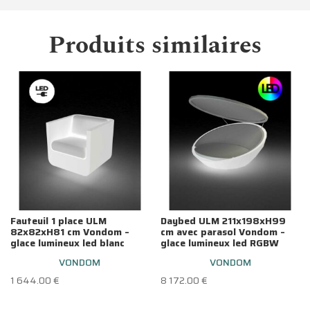
Produits similaires
Fauteuil 1 place ULM
Daybed ULM 211x198xH99
82x82xH81 cm Vondom –
cm avec parasol Vondom –
glace lumineux led blanc
glace lumineux led RGBW
VONDOM
VONDOM
1 644.00
€
8 172.00
€