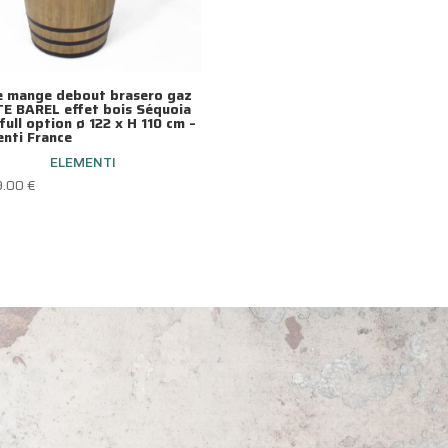
e mange debout brasero gaz
TE BAREL effet bois Séquoia
full option ø 122 x H 110 cm –
enti France
ELEMENTI
9.00
€