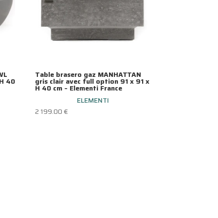
WL
Table brasero gaz MANHATTAN
 H 40
gris clair avec full option 91 x 91 x
H 40 cm – Elementi France
ELEMENTI
2 199.00
€