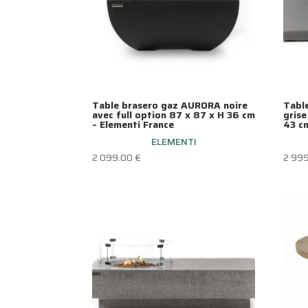
Table brasero gaz AURORA noire
Tabl
avec full option 87 x 87 x H 36 cm
grise
– Elementi France
43 cm
ELEMENTI
2 099.00
€
2 99