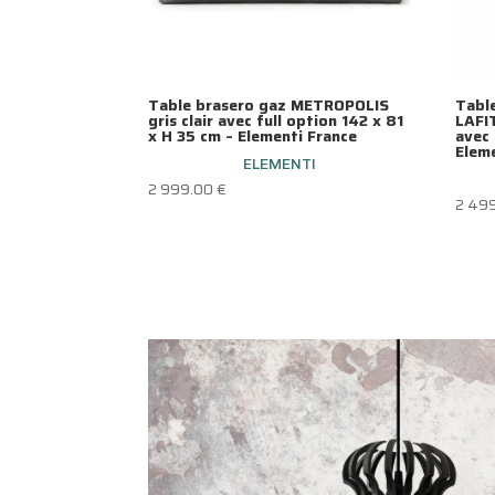
Table brasero gaz METROPOLIS
Tabl
gris clair avec full option 142 x 81
LAFI
x H 35 cm – Elementi France
avec 
Elem
ELEMENTI
2 999.00
€
2 49